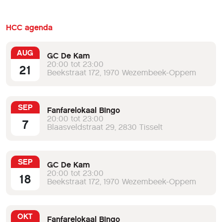
HCC agenda
AUG
GC De Kam
20:00 tot 23:00
21
Beekstraat 172, 1970 Wezembeek-Oppem
SEP
Fanfarelokaal Bingo
20:00 tot 23:00
7
Blaasveldstraat 29, 2830 Tisselt
SEP
GC De Kam
20:00 tot 23:00
18
Beekstraat 172, 1970 Wezembeek-Oppem
OKT
Fanfarelokaal Bingo