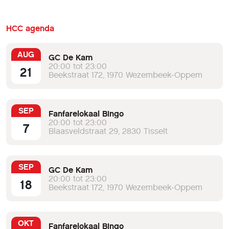
HCC agenda
AUG
GC De Kam
20:00 tot 23:00
21
Beekstraat 172, 1970 Wezembeek-Oppem
SEP
Fanfarelokaal Bingo
20:00 tot 23:00
7
Blaasveldstraat 29, 2830 Tisselt
SEP
GC De Kam
20:00 tot 23:00
18
Beekstraat 172, 1970 Wezembeek-Oppem
OKT
Fanfarelokaal Bingo