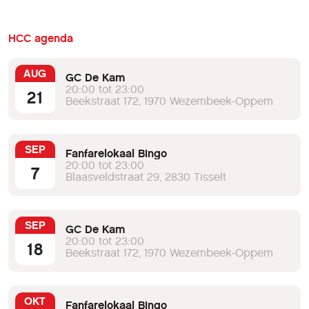
HCC agenda
AUG
GC De Kam
20:00 tot 23:00
21
Beekstraat 172, 1970 Wezembeek-Oppem
SEP
Fanfarelokaal Bingo
20:00 tot 23:00
7
Blaasveldstraat 29, 2830 Tisselt
SEP
GC De Kam
20:00 tot 23:00
18
Beekstraat 172, 1970 Wezembeek-Oppem
OKT
Fanfarelokaal Bingo